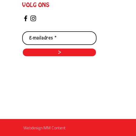
VOLG ONS
>
Webdesign MM Content