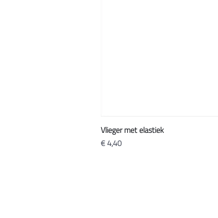
Vlieger met elastiek
Prijs
€ 4,40