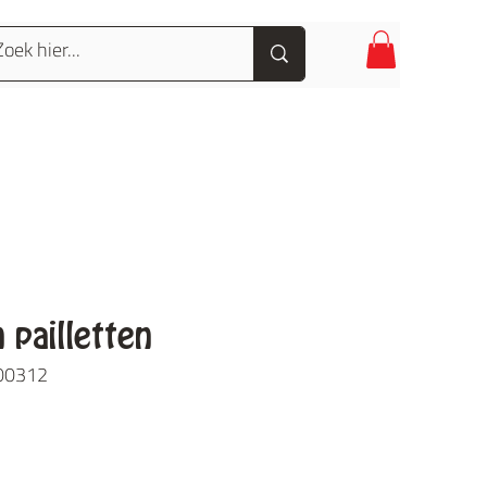
 pailletten
-00312