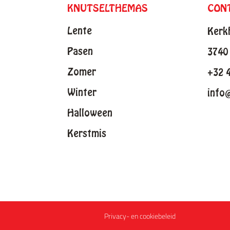
KNUTSELTHEMAS
CON
Lente
Kerk
Pasen
3740 
Zomer
+32 
Winter
info
Halloween
Kerstmis
Privacy- en cookiebeleid