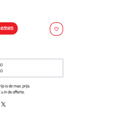
pnemen
60
20
s is de max. prijs.
u in de offerte.