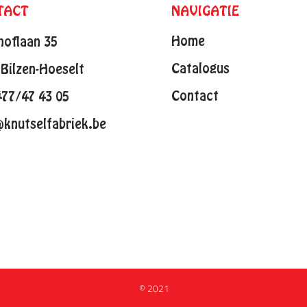
TACT
NAVIGATIE
Home
hoflaan 35
Catalogus
Bilzen-Hoeselt
Contact
477/47 43 05
@knutselfabriek.be
© 2021