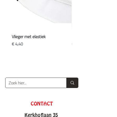
Vlieger met elastiek
Koffers
Prijs
Prijs
€ 4,40
€ 20,90
CONTACT
Kerkhoflaan 35