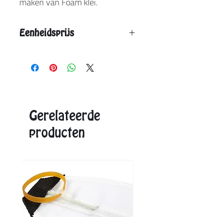
maken van Foam klei.
Eenheidsprijs
Vanaf 12 stuks: € 2,40
Vanaf 24 stuks: € 2,15
Aangegeven eenheidsprijs is de max. prijs.
Exacte prijzen ontvangt u in de offerte.
Gerelateerde
producten