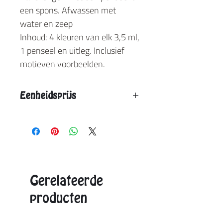
een spons. Afwassen met
water en zeep
Inhoud: 4 kleuren van elk 3,5 ml,
1 penseel en uitleg. Inclusief
motieven voorbeelden.
Eenheidsprijs
Vanaf 5 stuks : € 8,25
Vanaf 10 stuks: € 7,50
Aangegeven eenheidsprijs is de max. prijs.
Exacte prijzen ontvangt u in de offerte.
Gerelateerde
producten