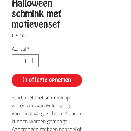
Halloween
schmink met
motievenset
Prijs
€ 9,50
Aantal
*
In offerte opnemen
Starterset met schmink op
waterbasis van Eulenspiegel
voor circa 40 gezichten. Kleuren
kunnen worden gemengd.
Aanbrengen met een penseel of