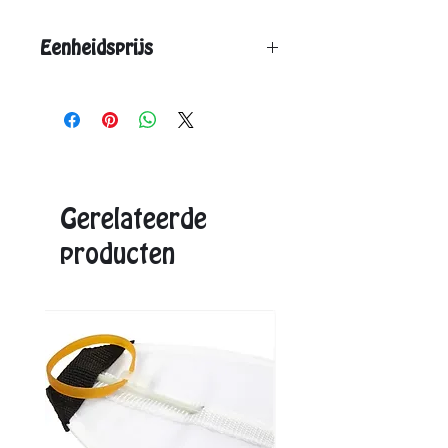
Eenheidsprijs
Vanaf 3 stuks: € 7,95
Vanaf 6 stuks: € 6,80
Aangegeven eenheidsprijs is de max. prijs.
Exacte prijzen ontvangt u in de offerte.
Gerelateerde
producten