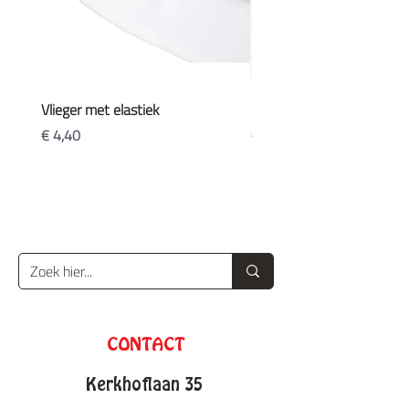
Vlieger met elastiek
Koffers
Prijs
Prijs
€ 4,40
€ 20,90
CONTACT
Kerkhoflaan 35