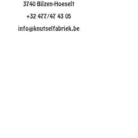
3740 Bilzen-Hoeselt
+32 477/47 43 05
info@knutselfabriek.be
KNUTSELTHEMAS
Lente
Pasen
Zomer
Winter
Halloween
Kerstmis