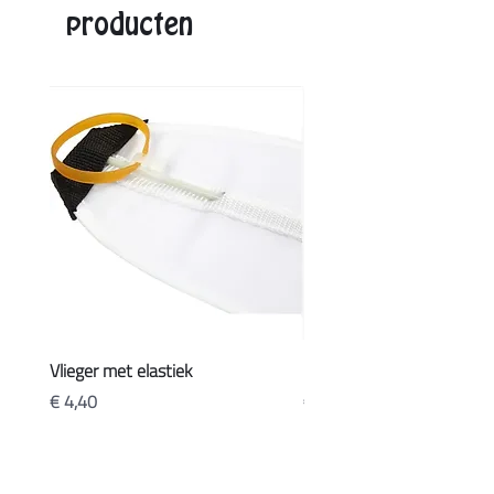
producten
Vlieger met elastiek
Koffers
Prijs
Prijs
€ 4,40
€ 20,90