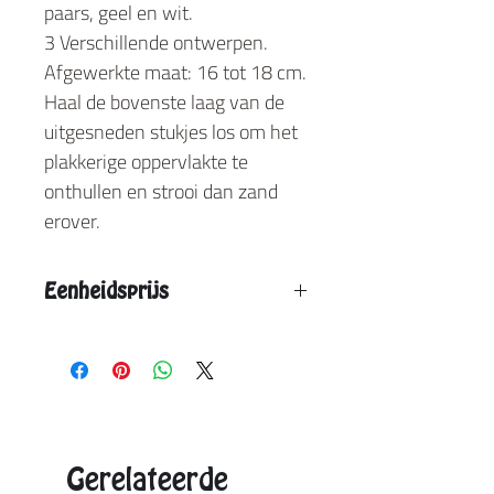
paars, geel en wit.
3 Verschillende ontwerpen.
Afgewerkte maat: 16 tot 18 cm.
Haal de bovenste laag van de
uitgesneden stukjes los om het
plakkerige oppervlakte te
onthullen en strooi dan zand
erover.
Eenheidsprijs
Vanaf 16 stuks: € 2,80
Vanaf 32 stuks: € 2,30
Vanaf 48 stuks: € 1,90
Aangegeven eenheidsprijs is de max. prijs.
Exacte prijzen ontvangt u in de offerte.
Gerelateerde