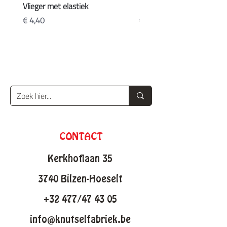
Vlieger met elastiek
Koffers
Prijs
Prijs
€ 4,40
€ 20,90
CONTACT
Kerkhoflaan 35
3740 Bilzen-Hoeselt
+32 477/47 43 05
info@knutselfabriek.be