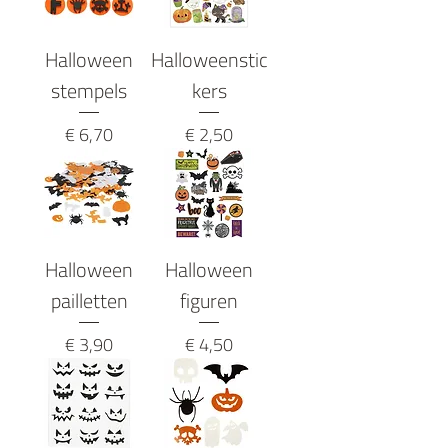
Halloween
Halloweenstic
stempels
kers
Prijs
Prijs
€ 6,70
€ 2,50
Halloween
Halloween
pailletten
figuren
Prijs
Prijs
€ 3,90
€ 4,50