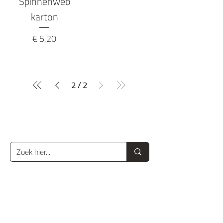
Spinnenweb
karton
Prijs
€ 5,20
2
/
2
CONTACT
Kerkhoflaan 35