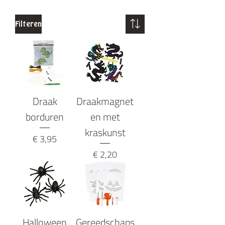
Filteren
Draak
Draakmagnet
borduren
en met
kraskunst
Prijs
€ 3,95
Prijs
€ 2,20
Halloween
Gereedschaps