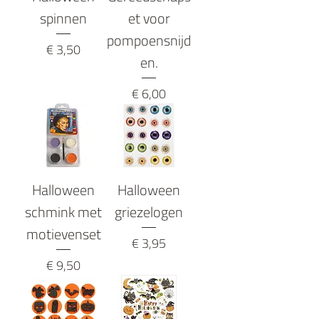
spinnen
et voor
pompoensnijd
Prijs
€ 3,50
en.
Prijs
€ 6,00
Halloween
Halloween
schmink met
griezelogen
motievenset
Prijs
€ 3,95
Prijs
€ 9,50