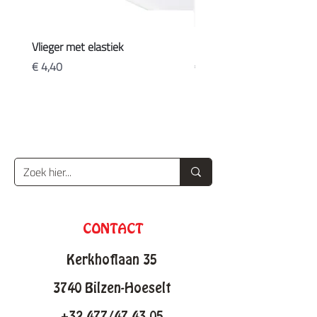
Vlieger met elastiek
Koffers
Prijs
Prijs
€ 4,40
€ 20,90
CONTACT
Kerkhoflaan 35
3740 Bilzen-Hoeselt
+32 477/47 43 05