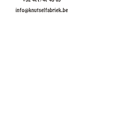
info@knutselfabriek.be
KNUTSELTHEMAS
Lente
Pasen
Zomer
Winter
Halloween
Kerstmis