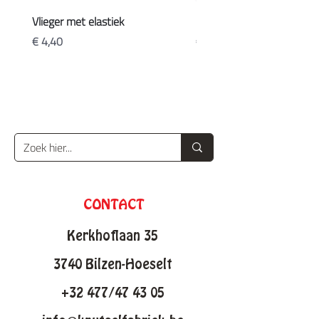
Vlieger met elastiek
Koffers
Prijs
Prijs
€ 4,40
€ 20,90
CONTACT
Kerkhoflaan 35
3740 Bilzen-Hoeselt
+32 477/47 43 05