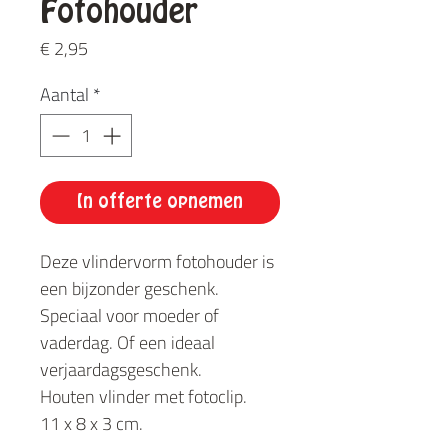
Fotohouder
Prijs
€ 2,95
Aantal
*
In offerte opnemen
Deze vlindervorm fotohouder is
een bijzonder geschenk.
Speciaal voor moeder of
vaderdag. Of een ideaal
verjaardagsgeschenk.
Houten vlinder met fotoclip.
11 x 8 x 3 cm.