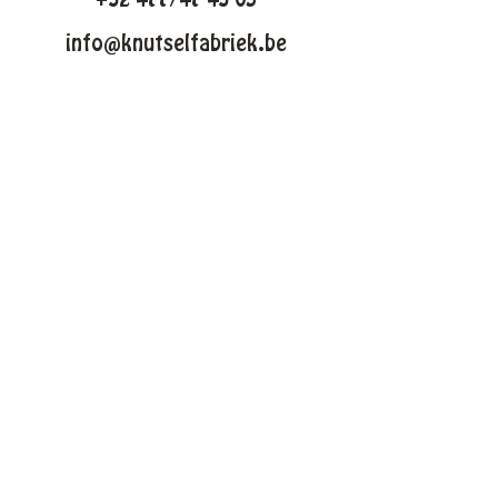
info@knutselfabriek.be
KNUTSELTHEMAS
Lente
Pasen
Zomer
Winter
Halloween
Kerstmis