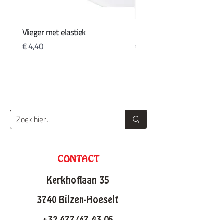
Vlieger met elastiek
Koffers
Prijs
Prijs
€ 4,40
€ 20,90
CONTACT
Kerkhoflaan 35
3740 Bilzen-Hoeselt
+32 477/47 43 05