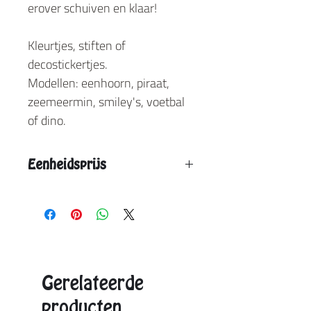
erover schuiven en klaar!
Kleurtjes, stiften of
decostickertjes.
Modellen: eenhoorn, piraat,
zeemeermin, smiley's, voetbal
of dino.
Eenheidsprijs
Vanaf 12 stuks: € 2,95
Vanaf 24 stuks: € 2,55
Vanaf 36 stuks: € 2,15
Aangegeven eenheidsprijs is de max. prijs.
Exacte prijzen ontvangt u in de offerte.
Gerelateerde
producten