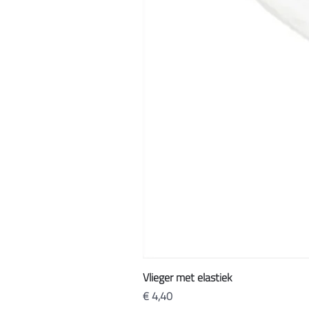
Vlieger met elastiek
Prijs
€ 4,40