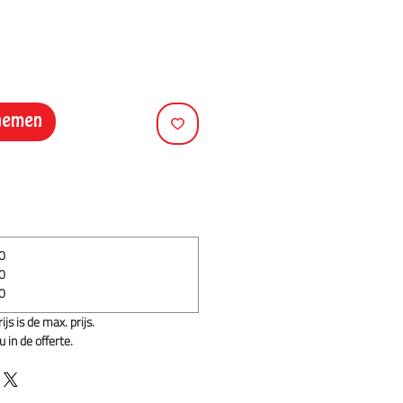
pnemen
20
60
20
s is de max. prijs.
 in de offerte.