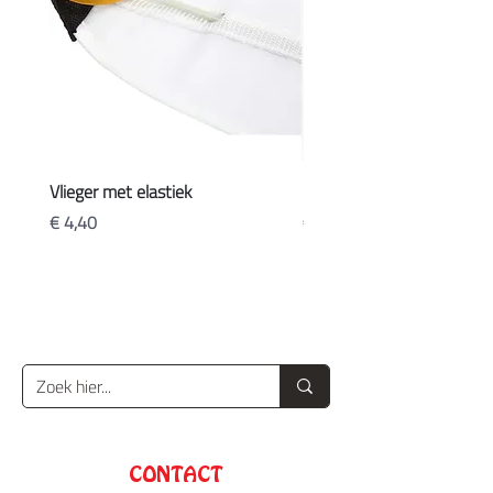
Vlieger met elastiek
Koffers
Prijs
Prijs
€ 4,40
€ 20,90
CONTACT