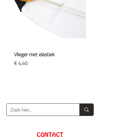
Vlieger met elastiek
Koffers
Prijs
Prijs
€ 4,40
€ 20,90
CONTACT