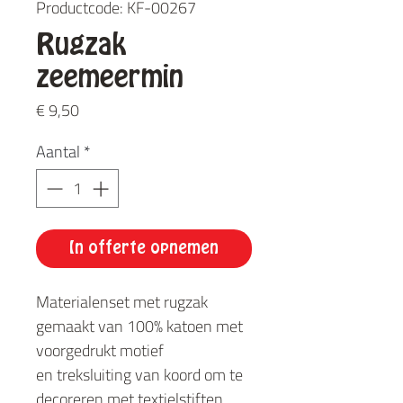
Productcode: KF-00267
Rugzak
zeemeermin
Prijs
€ 9,50
Aantal
*
In offerte opnemen
Materialenset met rugzak
gemaakt van 100% katoen met
voorgedrukt motief
en treksluiting van koord om te
decoreren met textielstiften