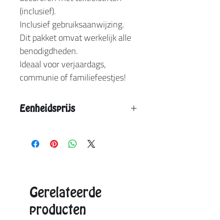
(inclusief).
Inclusief gebruiksaanwijzing.
Dit pakket omvat werkelijk alle
benodigdheden.
Ideaal voor verjaardags,
communie of familiefeestjes!
Eenheidsprijs
Vanaf 1 stuk : € 9,50
Vanaf 12 stuks: € 8,10
Vanaf 24 stuks: € 7,45
Aangegeven eenheidsprijs is de max. prijs.
Exacte prijzen ontvangt u in de offerte.
Gerelateerde
producten