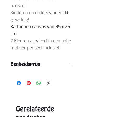
penseel.
Kinderen en ouders vinden dit
geweldig!
Kartonnen canvas van 35 x 25
cm
7 Kleuren acrylverf in een potje
met verfpenseel inclusief.
Eenheidsprijs
Vanaf 6 stuks : € 19,50
Vanaf 12 stuks: € 18,50
Vanaf 24 stuks: € 17,00
Aangegeven eenheidsprijs is de max. prijs.
Exacte prijzen ontvangt u in de offerte.
Gerelateerde