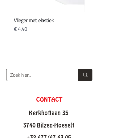
Vlieger met elastiek
Koffers
Prijs
Prijs
€ 4,40
€ 20,90
CONTACT
Kerkhoflaan 35
3740 Bilzen-Hoeselt
+32 477/47 43 05