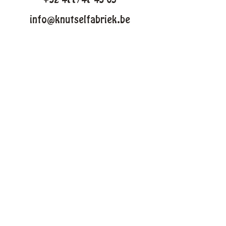
info@knutselfabriek.be
KNUTSELTHEMAS
Lente
Pasen
Zomer
Winter
Halloween
Kerstmis