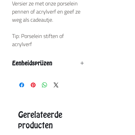
Versier ze met onze porselein
pennen of acrylverf en geef ze
weg als cadeautje.
Tip: Porselein stiften of
acrylverf
Eenheidsprijzen
Vanaf 16 stuks: € 5,95
Vanaf 32 stuks: € 5,30
Vanaf 48 stuks: € 4,60
Aangegeven eenheidsprijs is de max. prijs.
Exacte prijzen onvangt u in de offerte.
Gerelateerde
producten