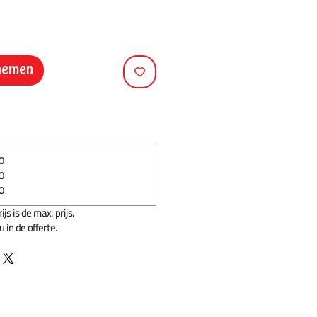
pnemen
10
90
50
s is de max. prijs.
 in de offerte.