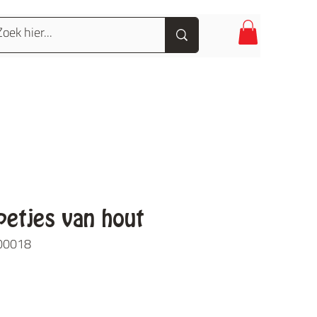
etjes van hout
-00018