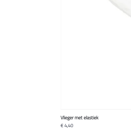
Vlieger met elastiek
Prijs
€ 4,40