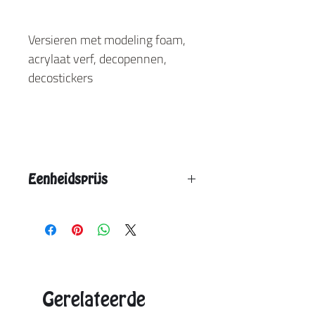
Versieren met modeling foam,
acrylaat verf, decopennen,
decostickers
Eenheidsprijs
Vanaf 12 stuks: € 4,80
Vanaf 24 stuks: € 4,30
Vanaf 36 stuks: € 3,70
Aangegeven eenheidsprijs is de max. prijs.
Exacte prijzen onvangt u in de offerte.
Gerelateerde