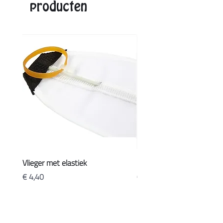
producten
Vlieger met elastiek
Koffers
Prijs
Prijs
€ 4,40
€ 20,90