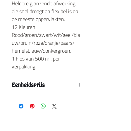
Heldere glanzende afwerking
die snel droogt en flexibel is op
de meeste oppervlakten.
12 Kleuren:
Rood/groen/zwart/wit/geel/bla
uw/bruin/roze/oranje/paars/
hemelsblauw/donkergroen.
1 Fles van 500 ml. per
verpakking
Eenheidsprijs
Vanaf 3 stuks: € 8,50
Vanaf 6 stuks: € 7,90
Vanaf 12 stuks: € 7,40
Opgegeven eenheidsprijs is de max. prijs.