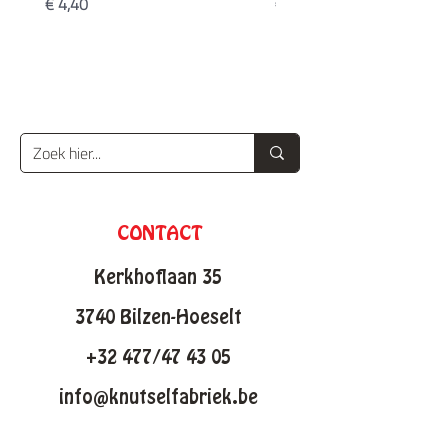
Prijs
Prijs
€ 4,40
€ 20,90
CONTACT
Kerkhoflaan 35
3740 Bilzen-Hoeselt
+32 477/47 43 05
info@knutselfabriek.be