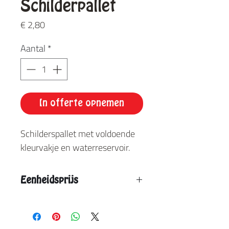
Schilderpallet
Prijs
€ 2,80
Aantal
*
In offerte opnemen
Schilderspallet met voldoende
kleurvakje en waterreservoir.
Eenheidsprijs
Vanaf 12 stuks: € 1,80
Vanaf 24 stuks: € 1,70
Vanaf 36 stuks: € 1,60