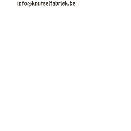
info@knutselfabriek.be
KNUTSELTHEMAS
Lente
Pasen
Zomer
Winter
Halloween
Kerstmis
VOLG ONS