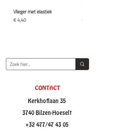
Vlieger met elastiek
Koffers
Prijs
Prijs
€ 4,40
€ 20,90
CONTACT
Kerkhoflaan 35
3740 Bilzen-Hoeselt
+32 477/47 43 05