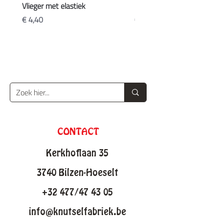
Vlieger met elastiek
Koffers
Prijs
Prijs
€ 4,40
€ 20,90
CONTACT
Kerkhoflaan 35
3740 Bilzen-Hoeselt
+32 477/47 43 05
info@knutselfabriek.be