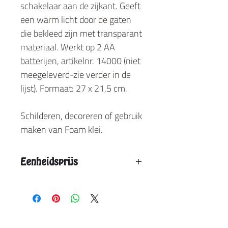
schakelaar aan de zijkant. Geeft
een warm licht door de gaten
die bekleed zijn met transparant
materiaal. Werkt op 2 AA
batterijen, artikelnr. 14000 (niet
meegeleverd-zie verder in de
lijst). Formaat: 27 x 21,5 cm.
Schilderen, decoreren of gebruik
maken van Foam klei.
Eenheidsprijs
Vanaf 6 stuks : € 12,20
Vanaf 12 stuks: € 10,75
Aangegeven eenheidsprijs is de max. prijs.