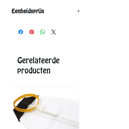
Eenheidsprijs
Vanaf 12 stuks: € 3,15
Vanaf 24 stuks: € 2,95
Aangegeven eenheidsprijs is de max. prijs.
Exacte prijzen ontvangt u in de offerte.
Gerelateerde
producten