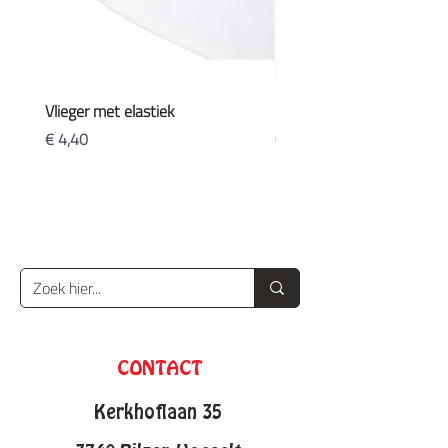
Vlieger met elastiek
Koffers
Prijs
Prijs
€ 4,40
€ 20,90
CONTACT
Kerkhoflaan 35