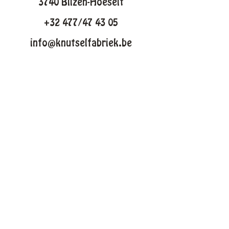
3740 Bilzen-Hoeselt
+32 477/47 43 05
info@knutselfabriek.be
KNUTSELTHEMAS
Lente
Pasen
Zomer
Winter
Halloween
Kerstmis