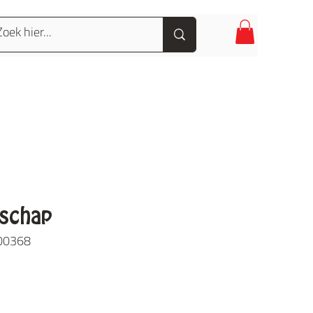
dschap
-00368