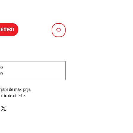
pnemen
00
50
s is de max. prijs.
u in de offerte.