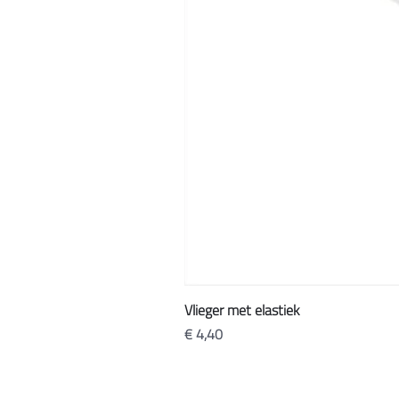
Vlieger met elastiek
Prijs
€ 4,40