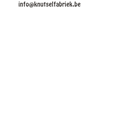
info@knutselfabriek.be
KNUTSELTHEMAS
Lente
Pasen
Zomer
Winter
Halloween
Kerstmis
VOLG ONS