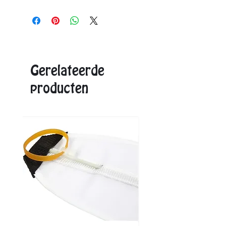
Vanaf 12 stuks: € 1,15
Vanaf 24 stuks: € 0,98
Aangegeven eenheidsprijs is de max. prijs.
Exacte prijzen ontvangt u in de offerte.
Gerelateerde
producten