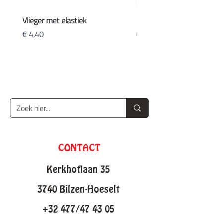
Vlieger met elastiek
Koffers
Prijs
Prijs
€ 4,40
€ 20,90
CONTACT
Kerkhoflaan 35
3740 Bilzen-Hoeselt
+32 477/47 43 05