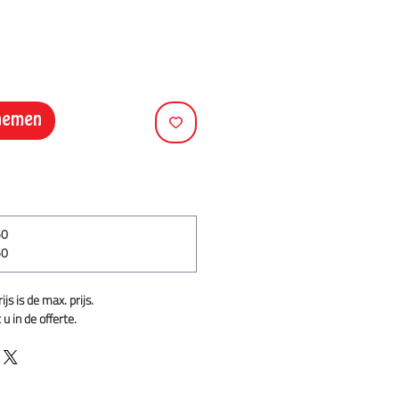
pnemen
50
50
s is de max. prijs.
u in de offerte.