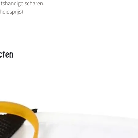
htshandige scharen.
heidsprijs)
cten