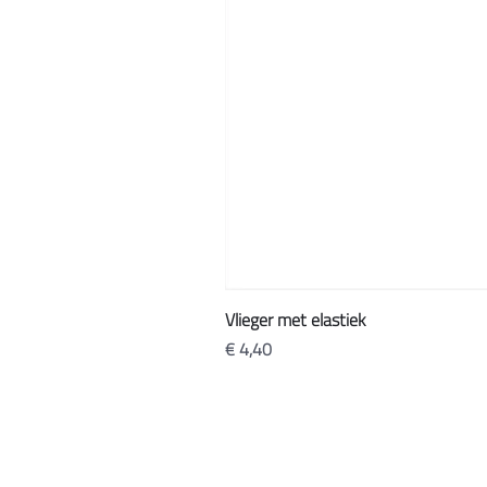
Vlieger met elastiek
Prijs
€ 4,40