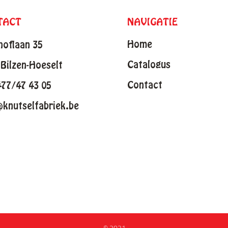
TACT
NAVIGATIE
Home
hoflaan 35
Catalogus
Bilzen-Hoeselt
Contact
477/47 43 05
@knutselfabriek.be
© 2021