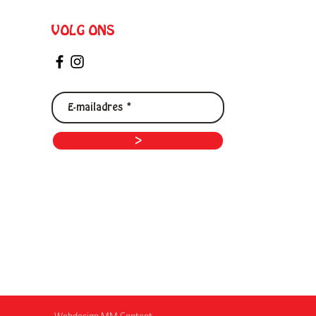
VOLG ONS
>
Webdesign MM Content