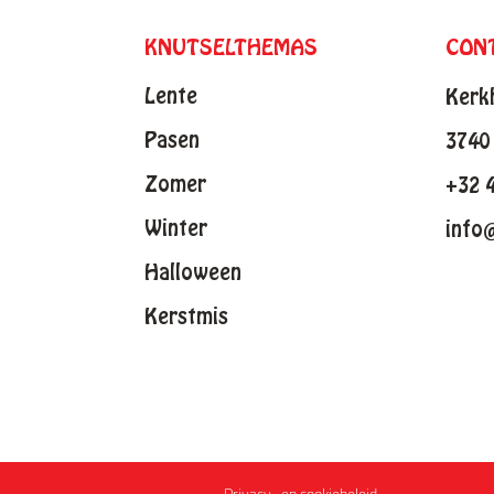
KNUTSELTHEMAS
CON
Lente
Kerk
Pasen
3740 
Zomer
+32 
Winter
info
Halloween
Kerstmis
Privacy- en cookiebeleid