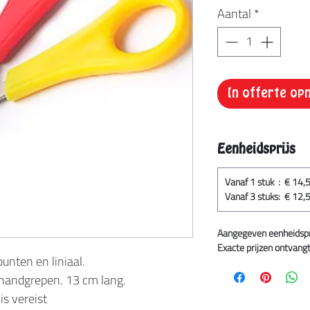
Aantal
*
In offerte o
Eenheidsprijs
Vanaf 1 stuk : € 14,
Vanaf 3 stuks: € 12,
Aangegeven eenheidsprij
Exacte prijzen ontvangt 
unten en liniaal.
 handgrepen. 13 cm lang.
s vereist