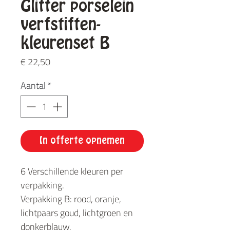
Glitter porselein
verfstiften-
kleurenset B
Prijs
€ 22,50
Aantal
*
In offerte opnemen
6 Verschillende kleuren per
verpakking.
Verpakking B: rood, oranje,
lichtpaars goud, lichtgroen en
donkerblauw.