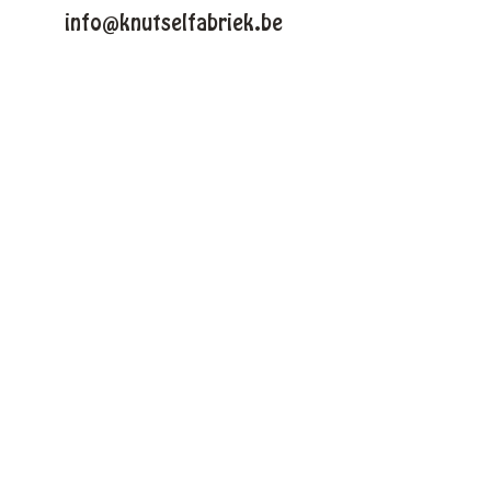
info@knutselfabriek.be
KNUTSELTHEMAS
Lente
Pasen
Zomer
Winter
Halloween
Kerstmis
VOLG ONS