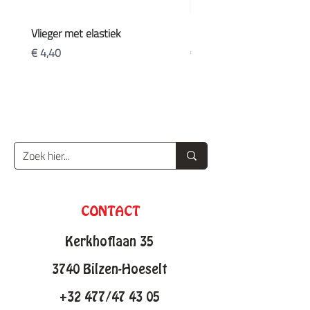
Vlieger met elastiek
Koffers
Prijs
Prijs
€ 4,40
€ 20,90
CONTACT
Kerkhoflaan 35
3740 Bilzen-Hoeselt
+32 477/47 43 05