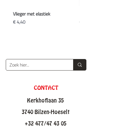
Vlieger met elastiek
Koffers
Prijs
Prijs
€ 4,40
€ 20,90
CONTACT
Kerkhoflaan 35
3740 Bilzen-Hoeselt
+32 477/47 43 05