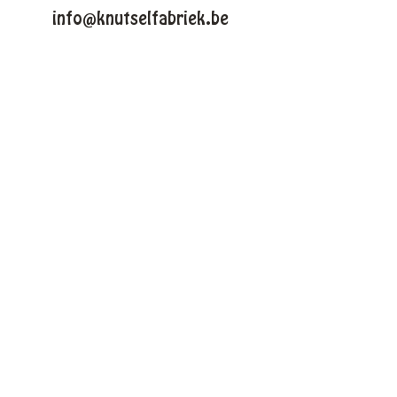
info@knutselfabriek.be
KNUTSELTHEMAS
Lente
Pasen
Zomer
Winter
Halloween
Kerstmis
VOLG ONS