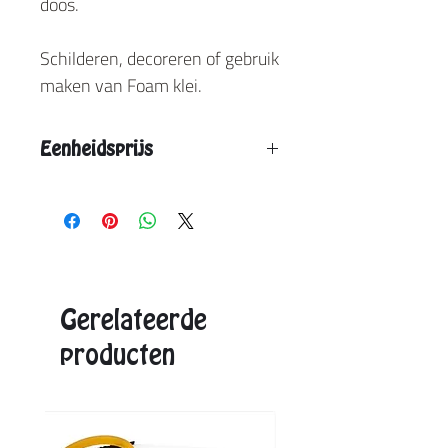
doos.
Schilderen, decoreren of gebruik
maken van Foam klei.
Eenheidsprijs
Vanaf 3 stuks: € 17,5
Vanaf 6 stuks: € 15,5
Aangegeven eenheidsprijs is de max. prijs.
Exacte prijzen ontvangt u in de offerte.
Gerelateerde
producten