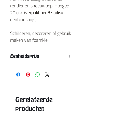
rendier en sneeuwpop. Hoogte:
20 cm. (
verpakt per 3 stuks
=
eenheidsprijs)
Schilderen, decoreren of gebruik
maken van foamklei.
Eenheidsprijs
Vanaf 12 stuks: € 5,65
Vanaf 12 stuks: € 5,10
Aangegeven eenheidsprijs is de max. prijs.
Exacte prijzen ontvangt u in de offerte.
Gerelateerde
producten