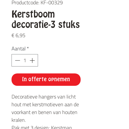
Productcode: KF-00329
Kerstboom
decoratie-3 stuks
Prijs
€ 6,95
Aantal
*
In offerte opnemen
Decoratieve hangers van licht
hout met kerstmotieven aan de
voorkant en benen van houten
kralen.
Pak met 3 design: Kerstman,