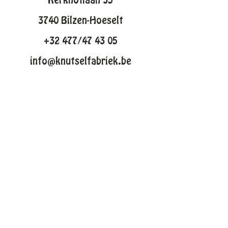
Kerkhoflaan 35
3740 Bilzen-Hoeselt
+32 477/47 43 05
info@knutselfabriek.be
KNUTSELTHEMAS
Lente
Pasen
Zomer
Winter
Halloween