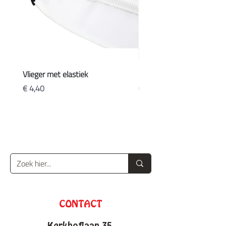
Vlieger met elastiek
Koffers
Prijs
Prijs
€ 4,40
€ 20,90
CONTACT