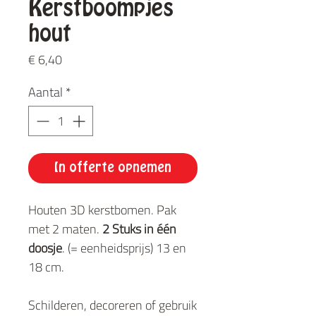
Kerstboompjes
hout
Prijs
€ 6,40
Aantal
*
In offerte opnemen
Houten 3D kerstbomen. Pak
met 2 maten.
2 Stuks in één
doosje
. (= eenheidsprijs) 13 en
18 cm.
Schilderen, decoreren of gebruik