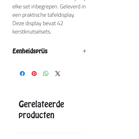
elke set inbegrepen. Geleverd in
een praktische tafeldisplay.
Deze display bevat 42
kerstknutselsets.
Eenheidsprijs
Vanaf 2 stuks: € 110,00
Vanaf 3 stuks: € 95,00
Aangegeven eenheidsprijs is de max. prijs.
Exacte prijzen ontvangt u in de offerte.
Gerelateerde
producten