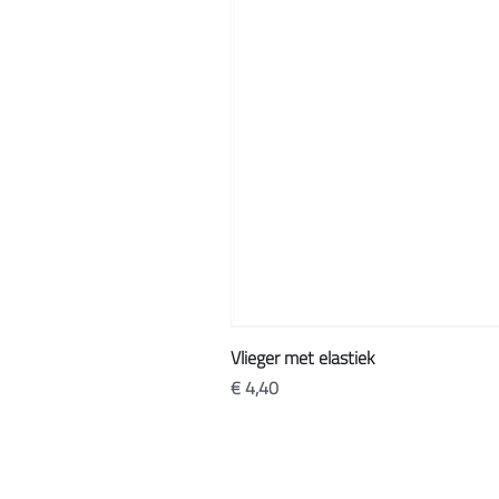
Vlieger met elastiek
Prijs
€ 4,40