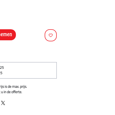
pnemen
,25
25
s is de max. prijs.
u in de offerte.