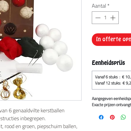
Aantal
*
In offerte o
Eenheidsprijs
Vanaf 6 stuks : € 10
Vanaf 12 stuks: € 9,
Aangegeven eenheidsprij
Exacte prijzen ontvangt 
an 6 genaaldvilte kerstballen
structies inbegrepen.
t, rood en groen, piepschuim ballen,