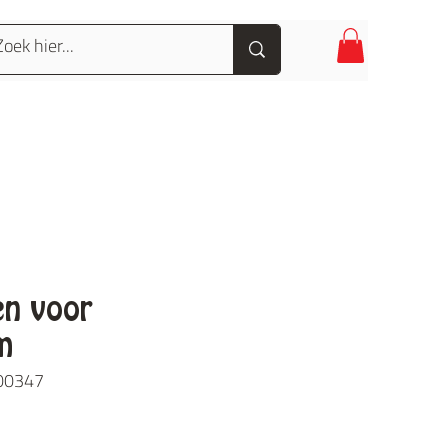
en voor
m
-00347