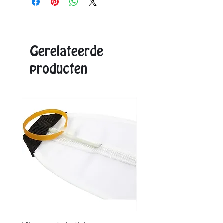
Vanaf 6 stuks: € 26,50
Aangegeven eenheidsprijs is de max. prijs.
Exacte prijzen ontvangt u in de offerte.
Gerelateerde
producten