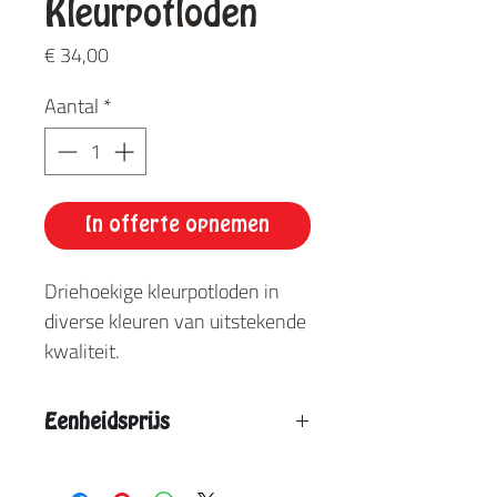
Kleurpotloden
Prijs
€ 34,00
Aantal
*
In offerte opnemen
Driehoekige kleurpotloden in
diverse kleuren van uitstekende
kwaliteit.
Eenheidsprijs
Vanaf 3 stuks: € 29,50