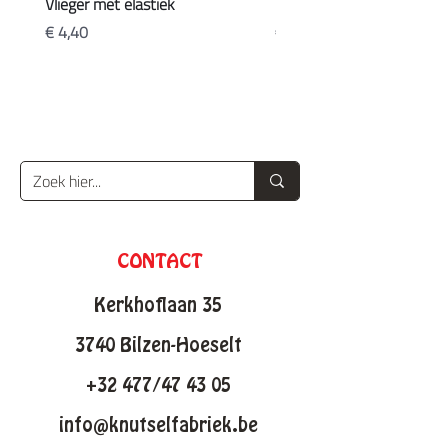
Vlieger met elastiek
Koffers
Prijs
Prijs
€ 4,40
€ 20,90
CONTACT
Kerkhoflaan 35
3740 Bilzen-Hoeselt
+32 477/47 43 05
info@knutselfabriek.be