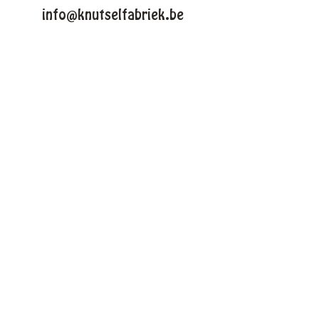
info@knutselfabriek.be
KNUTSELTHEMAS
Lente
Pasen
Zomer
Winter
Halloween
Kerstmis
VOLG ONS