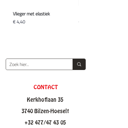
Vlieger met elastiek
Koffers
Prijs
Prijs
€ 4,40
€ 20,90
CONTACT
Kerkhoflaan 35
3740 Bilzen-Hoeselt
+32 477/47 43 05